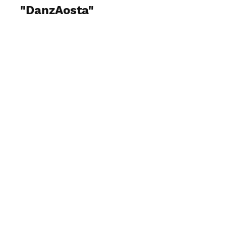
"DanzAosta"
Visualizza foto e video